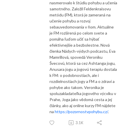
nasmerovalo k štúdiu pohybu a učenia
samotného. Založil Feldenkraisovu
metódu (FM), ktorá je zameraná na
učenie pohybu a rozvoj
sebauvedomovania v ňom. Aktuálne
je FM rozšírená po celom svete a
pomáha ľuďom učiť sa hýbať
efektívnejšie a bezbolestne. Nová
členka Nádych-výdych podcastu, Eva
Mamrillová, spovedá Veroniku
Švecovú, ktorá sa cez Ashtanga jogu,
Anusara jogu a jogovú terapiu dostala
k FM: o podobnostiach, ale i
rozdielnostiach jogy a FM a o zdraví a
pohybe ako takom. Veronika je
spoluzakladateľka jogového výcviku v
Prahe, Joga jako vědomá cesta a jej
články, ako aj online kurzy FM nájdete
na
https://pozornostvpohybu.cz/
.
3.1K