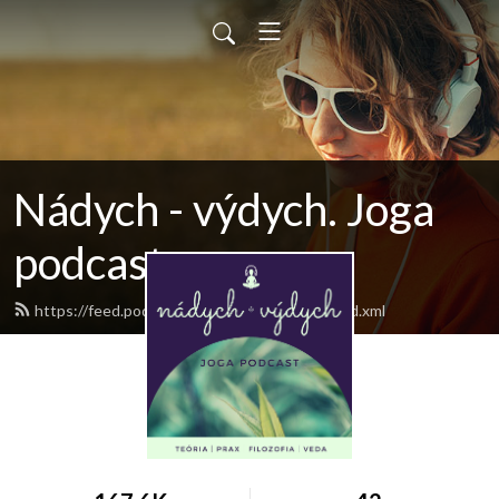
Nádych - výdych. Joga
podcast
https://feed.podbean.com/nadychvydych/feed.xml