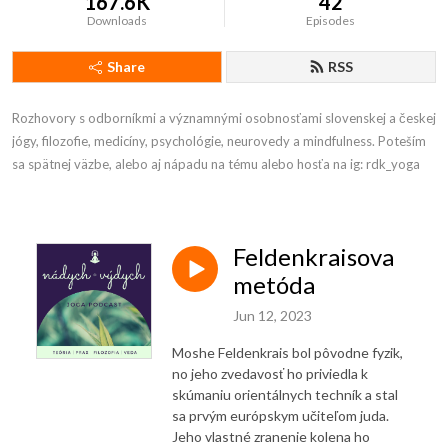
167.6K
42
Downloads
Episodes
Share
RSS
Rozhovory s odborníkmi a významnými osobnosťami slovenskej a českej 
jógy, filozofie, medicíny, psychológie, neurovedy a mindfulness. Poteším 
sa spätnej väzbe, alebo aj nápadu na tému alebo hosťa na ig: rdk_yoga
Feldenkraisova
metóda
Jun 12, 2023
Moshe Feldenkrais bol pôvodne fyzik,
no jeho zvedavosť ho priviedla k
skúmaniu orientálnych techník a stal
sa prvým európskym učiteľom juda.
Jeho vlastné zranenie kolena ho