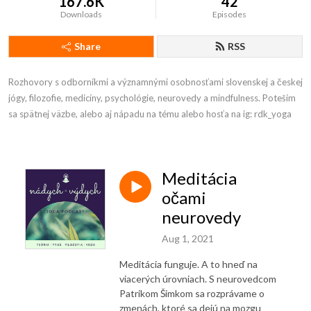
167.6K
42
Downloads
Episodes
Share
RSS
Rozhovory s odborníkmi a významnými osobnosťami slovenskej a českej 
jógy, filozofie, medicíny, psychológie, neurovedy a mindfulness. Poteším 
sa spätnej väzbe, alebo aj nápadu na tému alebo hosťa na ig: rdk_yoga
Meditácia
očami
neurovedy
Aug 1, 2021
Meditácia funguje. A to hneď na
viacerých úrovniach. S neurovedcom
Patrikom Šimkom sa rozprávame o
zmenách, ktoré sa dejú na mozgu